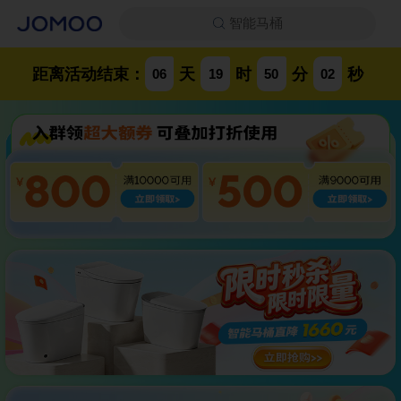
智能马桶
距离活动结束：
天
时
分
秒
06
19
50
01